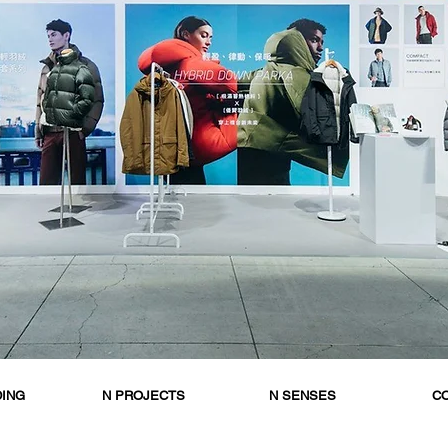
DING
N PROJECTS
N SENSES
C