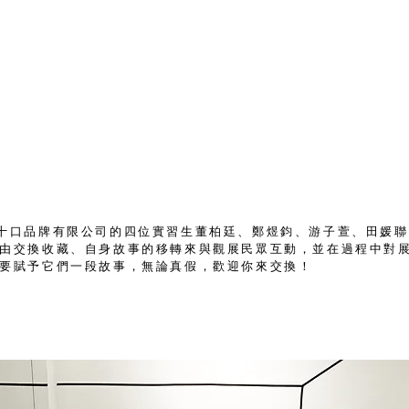
本屆人田十口品牌有限公司的四位實習生董柏廷、鄭煜鈞、游子萱、田
由交換收藏、自身故事的移轉來與觀展民眾互動，並在過程中對
要賦予它們一段故事，無論真假，歡迎你來交換！